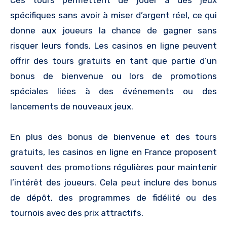
spécifiques sans avoir à miser d’argent réel, ce qui
donne aux joueurs la chance de gagner sans
risquer leurs fonds. Les casinos en ligne peuvent
offrir des tours gratuits en tant que partie d’un
bonus de bienvenue ou lors de promotions
spéciales liées à des événements ou des
lancements de nouveaux jeux.
En plus des bonus de bienvenue et des tours
gratuits, les casinos en ligne en France proposent
souvent des promotions régulières pour maintenir
l’intérêt des joueurs. Cela peut inclure des bonus
de dépôt, des programmes de fidélité ou des
tournois avec des prix attractifs.