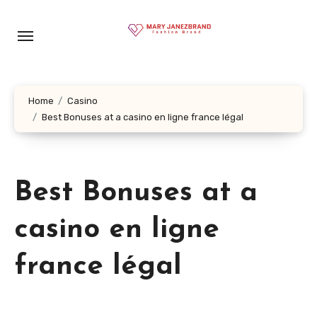
Skip
to
content
Home
Casino
Best Bonuses at a casino en ligne france légal
Best Bonuses at a
casino en ligne
france légal