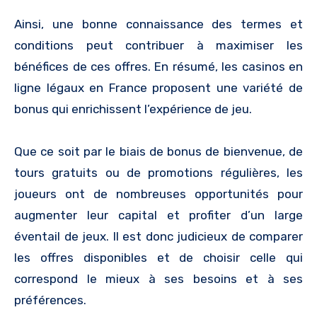
Ainsi, une bonne connaissance des termes et
conditions peut contribuer à maximiser les
bénéfices de ces offres. En résumé, les casinos en
ligne légaux en France proposent une variété de
bonus qui enrichissent l’expérience de jeu.
Que ce soit par le biais de bonus de bienvenue, de
tours gratuits ou de promotions régulières, les
joueurs ont de nombreuses opportunités pour
augmenter leur capital et profiter d’un large
éventail de jeux. Il est donc judicieux de comparer
les offres disponibles et de choisir celle qui
correspond le mieux à ses besoins et à ses
préférences.