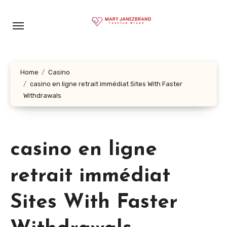
Skip
to
content
Home
Casino
casino en ligne retrait immédiat Sites With Faster
Withdrawals
casino en ligne
retrait immédiat
Sites With Faster