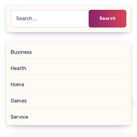
Search
for:
Business
Health
Home
Games
Service