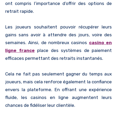
ont compris l’importance d’offrir des options de
retrait rapide.
Les joueurs souhaitent pouvoir récupérer leurs
gains sans avoir à attendre des jours, voire des
semaines. Ainsi, de nombreux casinos
casino en
ligne france
place des systèmes de paiement
efficaces permettant des retraits instantanés.
Cela ne fait pas seulement gagner du temps aux
joueurs, mais cela renforce également la confiance
envers la plateforme. En offrant une expérience
fluide, les casinos en ligne augmentent leurs
chances de fidéliser leur clientèle.