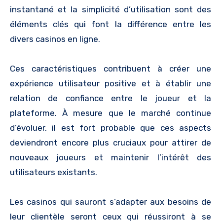
instantané et la simplicité d’utilisation sont des
éléments clés qui font la différence entre les
divers casinos en ligne.
Ces caractéristiques contribuent à créer une
expérience utilisateur positive et à établir une
relation de confiance entre le joueur et la
plateforme. À mesure que le marché continue
d’évoluer, il est fort probable que ces aspects
deviendront encore plus cruciaux pour attirer de
nouveaux joueurs et maintenir l’intérêt des
utilisateurs existants.
Les casinos qui sauront s’adapter aux besoins de
leur clientèle seront ceux qui réussiront à se