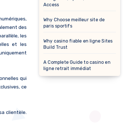
Access
numériques,
Why Choose meilleur site de
paris sportifs
galement des
arallèle, les
Why casino fiable en ligne Sites
lles et les
Build Trust
s uniquement
A Complete Guide to casino en
ligne retrait immédiat
onnelles qui
clusives, ce
a clientèle.