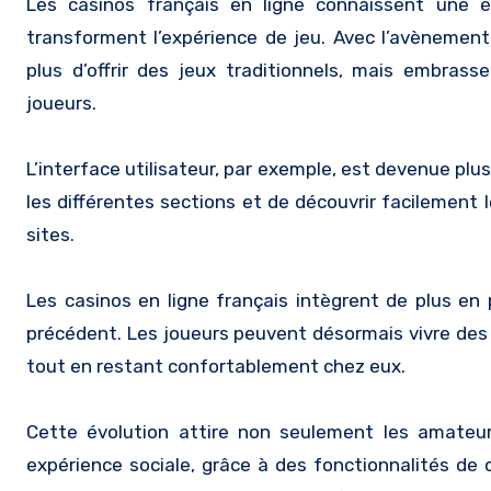
Les casinos français en ligne connaissent une évolution rapide et passionnante, intégrant des innovations qui
transforment l’expérience de jeu. Avec l’avènemen
plus d’offrir des jeux traditionnels, mais embra
joueurs.
L’interface utilisateur, par exemple, est devenue plu
les différentes sections et de découvrir facilement l
sites.
Les casinos en ligne français intègrent de plus en 
précédent. Les joueurs peuvent désormais vivre des 
tout en restant confortablement chez eux.
Cette évolution attire non seulement les amateu
expérience sociale, grâce à des fonctionnalités de 