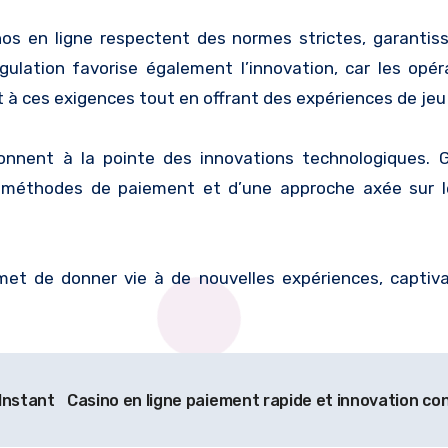
nos en ligne respectent des normes strictes, garantiss
égulation favorise également l’innovation, car les opé
 à ces exigences tout en offrant des expériences de jeu
ionnent à la pointe des innovations technologiques. 
s méthodes de paiement et d’une approche axée sur le 
et de donner vie à de nouvelles expériences, captiva
Instant
Casino en ligne paiement rapide et innovation co