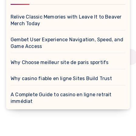
Relive Classic Memories with Leave It to Beaver
Merch Today
Gembet User Experience Navigation, Speed, and
Game Access
Why Choose meilleur site de paris sportifs
Why casino fiable en ligne Sites Build Trust
A Complete Guide to casino en ligne retrait
immédiat