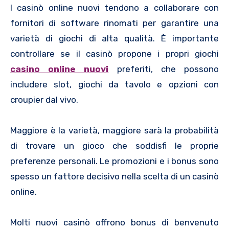
I casinò online nuovi tendono a collaborare con
fornitori di software rinomati per garantire una
varietà di giochi di alta qualità. È importante
controllare se il casinò propone i propri giochi
casino online nuovi
preferiti, che possono
includere slot, giochi da tavolo e opzioni con
croupier dal vivo.
Maggiore è la varietà, maggiore sarà la probabilità
di trovare un gioco che soddisfi le proprie
preferenze personali. Le promozioni e i bonus sono
spesso un fattore decisivo nella scelta di un casinò
online.
Molti nuovi casinò offrono bonus di benvenuto