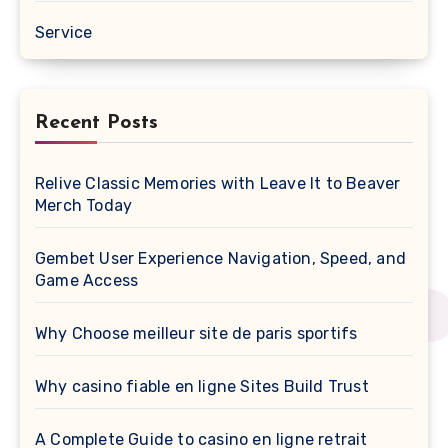
Service
Recent Posts
Relive Classic Memories with Leave It to Beaver
Merch Today
Gembet User Experience Navigation, Speed, and
Game Access
Why Choose meilleur site de paris sportifs
Why casino fiable en ligne Sites Build Trust
A Complete Guide to casino en ligne retrait