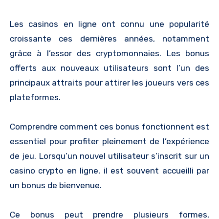
Les casinos en ligne ont connu une popularité
croissante ces dernières années, notamment
grâce à l’essor des cryptomonnaies. Les bonus
offerts aux nouveaux utilisateurs sont l’un des
principaux attraits pour attirer les joueurs vers ces
plateformes.
Comprendre comment ces bonus fonctionnent est
essentiel pour profiter pleinement de l’expérience
de jeu. Lorsqu’un nouvel utilisateur s’inscrit sur un
casino crypto en ligne, il est souvent accueilli par
un bonus de bienvenue.
Ce bonus peut prendre plusieurs formes,