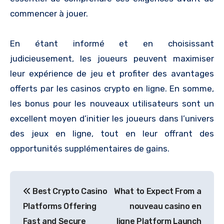
commencer à jouer.
En étant informé et en choisissant
judicieusement, les joueurs peuvent maximiser
leur expérience de jeu et profiter des avantages
offerts par les casinos crypto en ligne. En somme,
les bonus pour les nouveaux utilisateurs sont un
excellent moyen d’initier les joueurs dans l’univers
des jeux en ligne, tout en leur offrant des
opportunités supplémentaires de gains.
Post
Best Crypto Casino
What to Expect From a
navigation
Platforms Offering
nouveau casino en
Fast and Secure
ligne Platform Launch