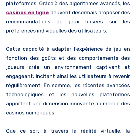
plateformes. Grâce à des algorithmes avancés, les
casinos en ligne
peuvent désormais proposer des
recommandations de jeux basées sur les
préférences individuelles des utilisateurs.
Cette capacité à adapter l’expérience de jeu en
fonction des goûts et des comportements des
joueurs crée un environnement captivant et
engageant, incitant ainsi les utilisateurs à revenir
régulièrement. En somme, les récentes avancées
technologiques et les nouvelles plateformes
apportent une dimension innovante au monde des
casinos numériques.
Que ce soit à travers la réalité virtuelle, la