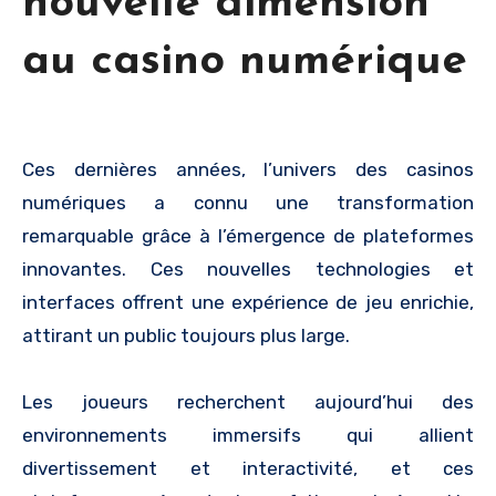
nouvelle dimension
au casino numérique
Ces dernières années, l’univers des casinos
numériques a connu une transformation
remarquable grâce à l’émergence de plateformes
innovantes. Ces nouvelles technologies et
interfaces offrent une expérience de jeu enrichie,
attirant un public toujours plus large.
Les joueurs recherchent aujourd’hui des
environnements immersifs qui allient
divertissement et interactivité, et ces