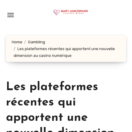
Skip
to
content
Home
Gambling
Les plateformes récentes qui apportent une nouvelle
dimension au casino numérique
Les plateformes
récentes qui
apportent une