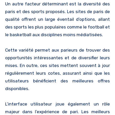
Un autre facteur déterminant est la diversité des
paris et des sports proposés. Les sites de paris de
qualité offrent un large éventail d’options, allant
des sports les plus populaires comme le football et
le basketball aux disciplines moins médiatisées.
Cette variété permet aux parieurs de trouver des
opportunités intéressantes et de diversifier leurs
mises. En outre, ces sites mettent souvent à jour
régulièrement leurs cotes, assurant ainsi que les
utilisateurs bénéficient des meilleures offres
disponibles.
L’interface utilisateur joue également un rôle
majeur dans l’expérience de pari. Les meilleurs