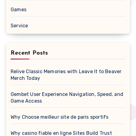
Games
Service
Recent Posts
Relive Classic Memories with Leave It to Beaver
Merch Today
Gembet User Experience Navigation, Speed, and
Game Access
Why Choose meilleur site de paris sportifs
Why casino fiable en ligne Sites Build Trust