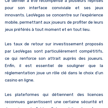
Ce dernier a été récompensé à plusieurs reprises
pour son interface conviviale et ses jeux
innovants. LeoVegas se concentre sur l’expérience
mobile, permettant aux joueurs de profiter de leurs
jeux préférés à tout moment et en tout lieu.
Les taux de retour sur investissement proposés
par LeoVegas sont particulièrement compétitifs,
ce qui renforce son attrait auprès des joueurs.
Enfin, il est essentiel de souligner que la
réglementation joue un rôle clé dans le choix d’un
casino en ligne.
Les plateformes qui détiennent des licences
reconnues garantissent une certaine sécurité et