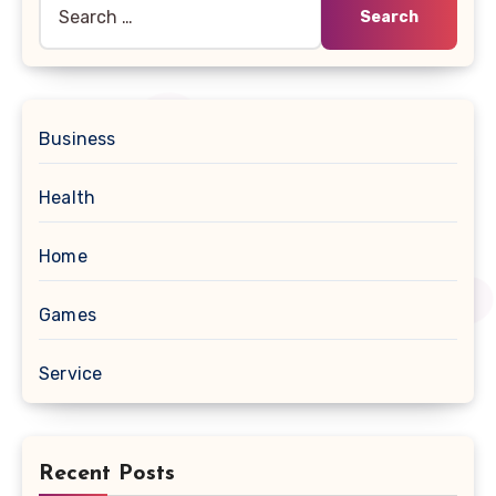
for:
Business
Health
Home
Games
Service
Recent Posts