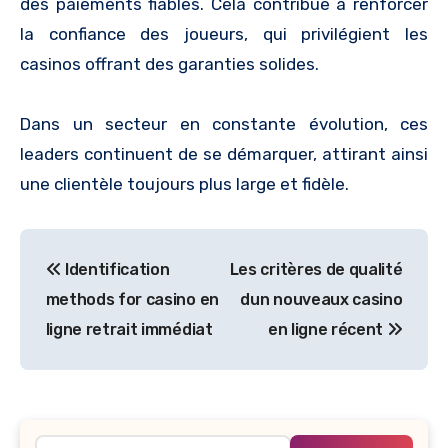
des paiements fiables. Cela contribue à renforcer
la confiance des joueurs, qui privilégient les
casinos offrant des garanties solides.
Dans un secteur en constante évolution, ces
leaders continuent de se démarquer, attirant ainsi
une clientèle toujours plus large et fidèle.
Post
Identification
Les critères de qualité
navigation
methods for casino en
dun nouveaux casino
ligne retrait immédiat
en ligne récent
Search