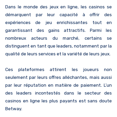
Dans le monde des jeux en ligne, les casinos se
démarquent par leur capacité à offrir des
expériences de jeu enrichissantes tout en
garantissant des gains attractifs. Parmi les
nombreux acteurs du marché, certains se
distinguent en tant que leaders, notamment par la
qualité de leurs services et la variété de leurs jeux.
Ces plateformes attirent les joueurs non
seulement par leurs offres alléchantes, mais aussi
par leur réputation en matière de paiement. L’un
des leaders incontestés dans le secteur des
casinos en ligne les plus payants est sans doute
Betway.