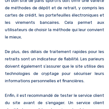
Un bon site de paris sportifs doit offrir une variété
de méthodes de dépôt et de retrait, y compris les
cartes de crédit, les portefeuilles électroniques et
les virements bancaires. Cela permet aux
utilisateurs de choisir la méthode qui leur convient
le mieux.
De plus, des délais de traitement rapides pour les
retraits sont un indicateur de fiabilité. Les parieurs
doivent également s’assurer que le site utilise des
technologies de cryptage pour sécuriser leurs
informations personnelles et financières.
Enfin, il est recommandé de tester le service client
du site avant de s’engager. Un service client