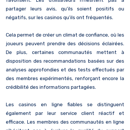
partager leurs avis, qu’ils soient positifs ou
négatifs, sur les casinos qu’ils ont fréquentés.
Cela permet de créer un climat de confiance, où les
joueurs peuvent prendre des décisions éclairées.
De plus, certaines communautés mettent à
disposition des recommandations basées sur des
analyses approfondies et des tests effectués par
des membres expérimentés, renforçant encore la
crédibilité des informations partagées.
Les casinos en ligne fiables se distinguent
également par leur service client réactif et
efficace. Les membres des communautés en ligne