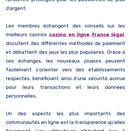
d’argent.
Les membres échangent des conseils sur les
meilleurs casinos
casino en ligne france légal
,
discutent des différentes méthodes de paiement
et débattent des jeux les plus populaires. Grâce à
ces échanges, les nouveaux joueurs peuvent
facilement s’orienter vers des établissements
respectés, bénéficiant ainsi d’une sécurité accrue
pour leurs transactions et leurs données
personnelles.
Un des aspects les plus importants des
communautés en ligne est la transparence qu’elles
favorisent. Les utilisateurs n’hésitent pas à