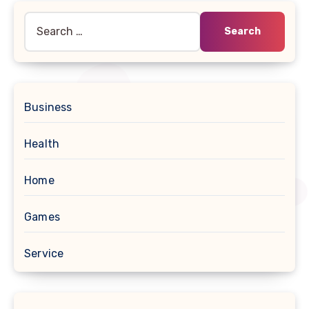
Search
for:
Business
Health
Home
Games
Service