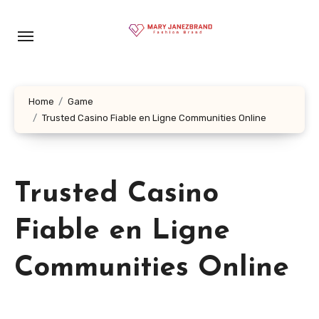
Skip
to
content
Home
Game
Trusted Casino Fiable en Ligne Communities Online
Trusted Casino
Fiable en Ligne
Communities Online