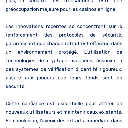
plus, la sécurité des transactions reste une
préoccupation majeure pour les casinos en ligne.
Les innovations récentes se concentrent sur le
renforcement des protocoles de sécurité,
garantissant que chaque retrait est effectué dans
un environnement protégé. L’utilisation de
technologies de cryptage avancées, associée à
des systèmes de vérification d’identité rigoureux,
assure aux joueurs que leurs fonds sont en
sécurité.
Cette confiance est essentielle pour attirer de
nouveaux utilisateurs et maintenir ceux existants.
En conclusion, l’avenir des retraits immédiats dans