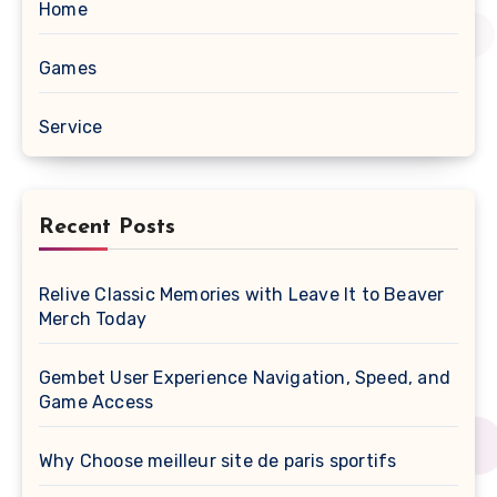
Home
Games
Service
Recent Posts
Relive Classic Memories with Leave It to Beaver
Merch Today
Gembet User Experience Navigation, Speed, and
Game Access
Why Choose meilleur site de paris sportifs