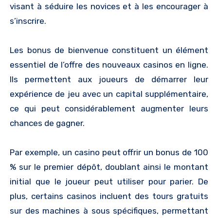
visant à séduire les novices et à les encourager à
s’inscrire.
Les bonus de bienvenue constituent un élément
essentiel de l’offre des nouveaux casinos en ligne.
Ils permettent aux joueurs de démarrer leur
expérience de jeu avec un capital supplémentaire,
ce qui peut considérablement augmenter leurs
chances de gagner.
Par exemple, un casino peut offrir un bonus de 100
% sur le premier dépôt, doublant ainsi le montant
initial que le joueur peut utiliser pour parier. De
plus, certains casinos incluent des tours gratuits
sur des machines à sous spécifiques, permettant