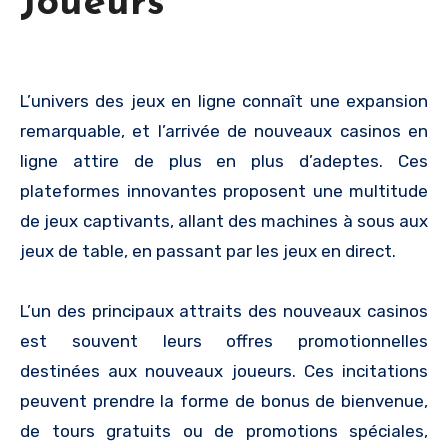
Joueurs
L’univers des jeux en ligne connaît une expansion
remarquable, et l’arrivée de nouveaux casinos en
ligne attire de plus en plus d’adeptes. Ces
plateformes innovantes proposent une multitude
de jeux captivants, allant des machines à sous aux
jeux de table, en passant par les jeux en direct.
L’un des principaux attraits des nouveaux casinos
est souvent leurs offres promotionnelles
destinées aux nouveaux joueurs. Ces incitations
peuvent prendre la forme de bonus de bienvenue,
de tours gratuits ou de promotions spéciales,