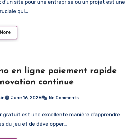
x d’un site pour une entreprise ou un projet est une
ruciale qui…
 More
no en ligne paiement rapide
nnovation continue
in
June 16, 2026
No Comments
r gratuit est une excellente manière d’apprendre
les du jeu et de développer…