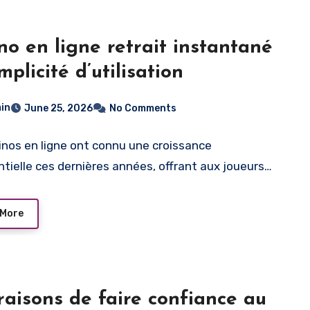
no en ligne retrait instantané
mplicité d’utilisation
in
June 25, 2026
No Comments
inos en ligne ont connu une croissance
tielle ces dernières années, offrant aux joueurs…
 More
raisons de faire confiance au