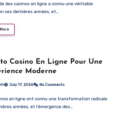
e des casinos en ligne a connu une véritable
on ces dernières années, et…
 More
to Casino En Ligne Pour Une
érience Moderne
in
July 17, 2026
No Comments
inos en ligne ont connu une transformation radicale
nières années, et l’émergence des…