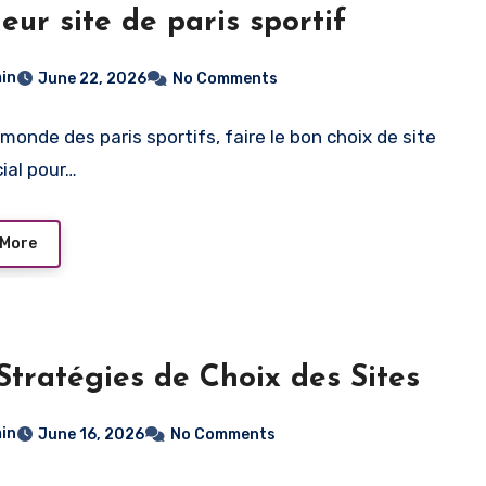
leur site de paris sportif
in
June 22, 2026
No Comments
 monde des paris sportifs, faire le bon choix de site
cial pour…
 More
Stratégies de Choix des Sites
in
June 16, 2026
No Comments