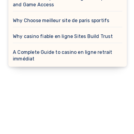
and Game Access
Why Choose meilleur site de paris sportifs
Why casino fiable en ligne Sites Build Trust
A Complete Guide to casino en ligne retrait
immédiat